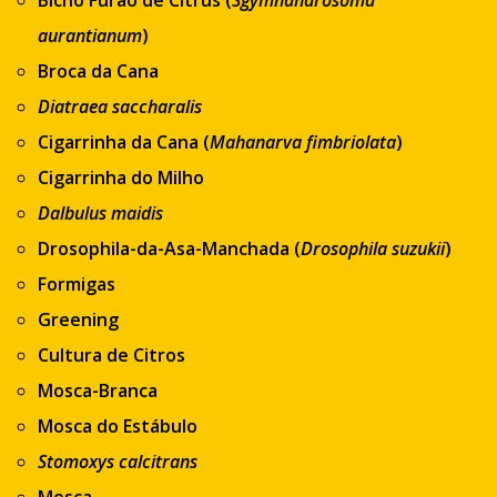
Bicho Furão de Citrus (
Sgymnandrosoma
aurantianum
)
Broca da Cana
Diatraea saccharalis
Cigarrinha da Cana (
Mahanarva fimbriolata
)
Cigarrinha do Milho
Dalbulus maidis
Drosophila-da-Asa-Manchada (
Drosophila suzukii
)
Formigas
Greening
Cultura de Citros
Mosca-Branca
Mosca do Estábulo
Stomoxys calcitrans